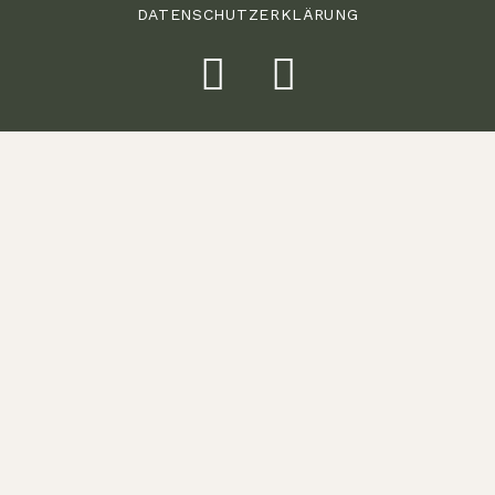
DATENSCHUTZERKLÄRUNG
Weitere Bilder finden Sie in unserer
Galerie
Siehe die Gallerie